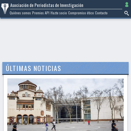
Ir
Asociación de Periodistas de Investigación
al
Quiénes somos
Premios API
Hazte socio
Compromiso ético
Contacto
contenido
ÚLTIMAS NOTICIAS