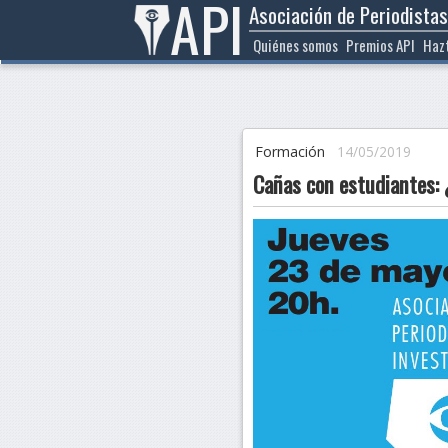
API
Asociación de Periodistas
Ir
al
Quiénes somos
Premios API
Haz
contenido
Formación
14/05/2019
Cañas con estudiantes: 