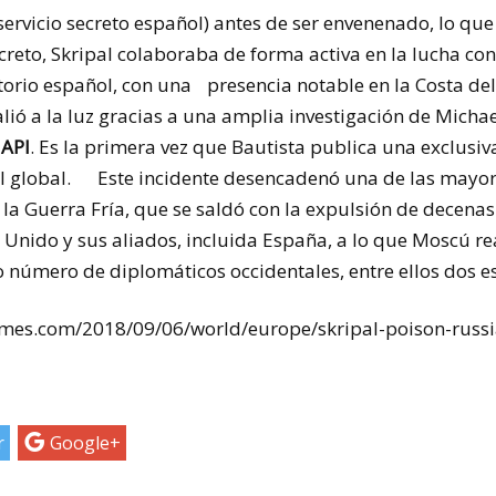
servicio secreto español) antes de ser envenenado, lo qu
ncreto, Skripal colaboraba de forma activa en la lucha con
torio español, con una presencia notable en la Costa del 
alió a la luz gracias a una amplia investigación de Micha
 API
. Es la primera vez que Bautista publica una exclusiv
el global. Este incidente desencadenó una de las mayore
e la Guerra Fría, que se saldó con la expulsión de decena
 Unido y sus aliados, incluida España, a lo que Moscú re
 número de diplomáticos occidentales, entre ellos dos e
imes.com/2018/09/06/world/europe/skripal-poison-russi
r
Google+