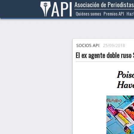
API
Asociación de Periodistas
Ir
al
Quiénes somos
Premios API
Haz
contenido
SOCIOS API
25/09/2018
El ex agente doble ruso