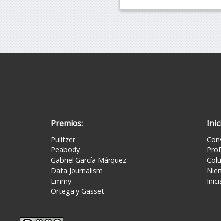
Premios:
Inic
Pulitzer
Conv
Peabody
ProP
Gabriel García Márquez
Colu
Data Journalism
Nie
Emmy
Inic
Ortega y Gasset