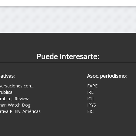
Puede interesarte:
iativas:
Asoc. periodismo:
ersaciones con...
FAPE
ublica
IRE
mbia J. Review
ICIJ
man Watch Dog
IPYS
iativa P. Inv. Américas
EIC