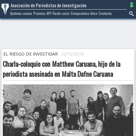
Ir
Asociación de Periodistas de Investigación
al
Quiénes somos
Premios API
Hazte socio
Compromiso ético
Contacto
contenido
EL RIESGO DE INVESTIGAR
22/12/2019
Charla-coloquio con Matthew Caruana, hijo de la
periodista asesinada en Malta Dafne Caruana