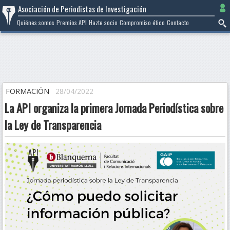
Ir
Asociación de Periodistas de Investigación
al
Quiénes somos
Premios API
Hazte socio
Compromiso ético
Contacto
contenido
FORMACIÓN
28/04/2022
La API organiza la primera Jornada Periodística sobre
la Ley de Transparencia