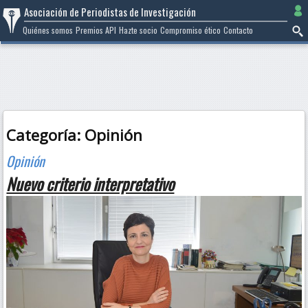
Ir
Asociación de Periodistas de Investigación
al
Quiénes somos
Premios API
Hazte socio
Compromiso ético
Contacto
contenido
Categoría:
Opinión
Nuevo criterio interpretativo