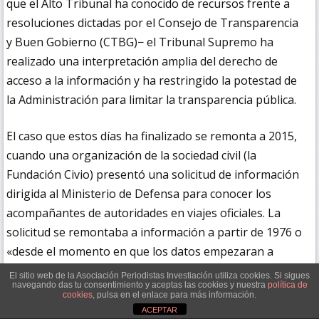
que el Alto Tribunal ha conocido de recursos frente a
resoluciones dictadas por el Consejo de Transparencia
y Buen Gobierno (CTBG)− el Tribunal Supremo ha
realizado una interpretación amplia del derecho de
acceso a la información y ha restringido la potestad de
la Administración para limitar la transparencia pública.
El caso que estos días ha finalizado se remonta a 2015,
cuando una organización de la sociedad civil (la
Fundación Civio) presentó una solicitud de información
dirigida al Ministerio de Defensa para conocer los
acompañantes de autoridades en viajes oficiales. La
solicitud se remontaba a información a partir de 1976 o
«desde el momento en que los datos empezaran a
registrarse». Ante la negativa a proporcionar la
El sitio web de la Asociación Periodistas Investiación utiliza cookies. Si sigues
navegando das tu consentimiento y aceptas las cookies y nuestra
política de
información, la entidad solicitante recurrió al CTBG,
cookies
, pulsa en el enlace para más información.
donde analizamos el tipo de información que se
ACEPTAR