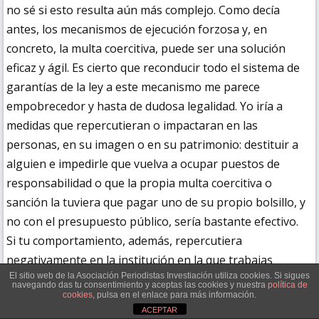
no sé si esto resulta aún más complejo. Como decía
antes, los mecanismos de ejecución forzosa y, en
concreto, la multa coercitiva, puede ser una solución
eficaz y ágil. Es cierto que reconducir todo el sistema de
garantías de la ley a este mecanismo me parece
empobrecedor y hasta de dudosa legalidad. Yo iría a
medidas que repercutieran o impactaran en las
personas, en su imagen o en su patrimonio: destituir a
alguien e impedirle que vuelva a ocupar puestos de
responsabilidad o que la propia multa coercitiva o
sanción la tuviera que pagar uno de su propio bolsillo, y
no con el presupuesto público, sería bastante efectivo.
Si tu comportamiento, además, repercutiera
negativamente en la institución en la que trabajas
El sitio web de la Asociación Periodistas Investiación utiliza cookies. Si sigues
comportando, por ejemplo, la pérdida del derecho a
navegando das tu consentimiento y aceptas las cookies y nuestra
política de
cookies
, pulsa en el enlace para más información.
recibir transferencias o subvenciones, otro gallo nos
ACEPTAR
cantaría.