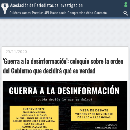
Ir
Asociación de Periodistas de Investigación
al
Quiénes somos
Premios API
Hazte socio
Compromiso ético
Contacto
contenido
25/11/2020
‘Guerra a la desinformación’: coloquio sobre la orden
del Gobierno que decidirá qué es verdad