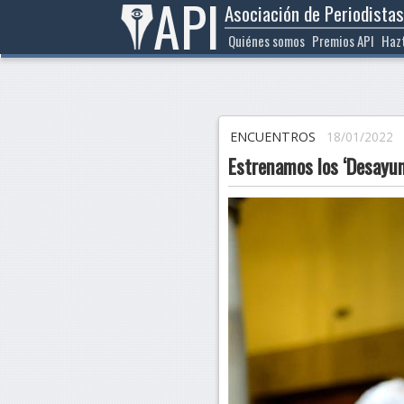
API
Asociación de Periodistas
Ir
al
Quiénes somos
Premios API
Haz
contenido
ENCUENTROS
18/01/2022
Estrenamos los ‘Desayun