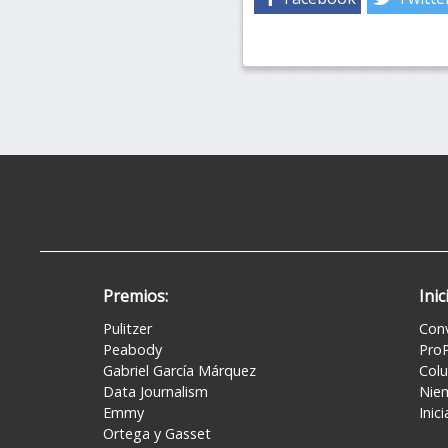
Premios:
Inic
Pulitzer
Conv
Peabody
ProP
Gabriel García Márquez
Colu
Data Journalism
Nie
Emmy
Inic
Ortega y Gasset