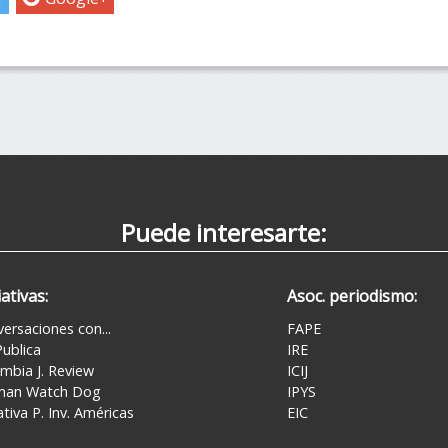
Puede interesarte:
iativas:
Asoc. periodismo:
ersaciones con...
FAPE
ublica
IRE
mbia J. Review
ICIJ
man Watch Dog
IPYS
iativa P. Inv. Américas
EIC