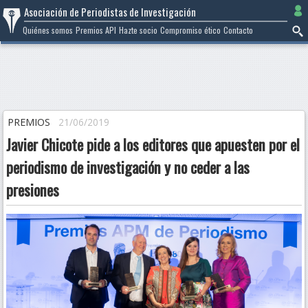
Ir
Asociación de Periodistas de Investigación
al
Quiénes somos
Premios API
Hazte socio
Compromiso ético
Contacto
contenido
PREMIOS
21/06/2019
Javier Chicote pide a los editores que apuesten por el
periodismo de investigación y no ceder a las
presiones