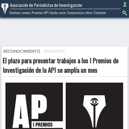
Ir
Asociación de Periodistas de Investigación
al
Quiénes somos
Premios API
Hazte socio
Compromiso ético
Contacto
contenido
RECONOCIMIENTO
05/04/2021
El plazo para presentar trabajos a los I Premios de
Investigación de la API se amplía un mes