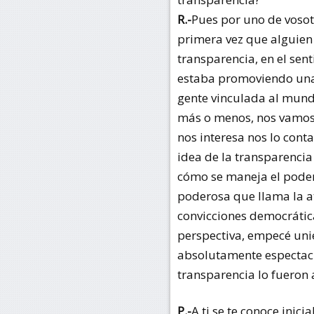
R.-
Pues por uno de vosot
primera vez que alguien
transparencia, en el sen
estaba promoviendo una 
gente vinculada al mund
más o menos, nos vamos 
nos interesa nos lo cont
idea de la transparenci
cómo se maneja el poder,
poderosa que llama la at
convicciones democrática
perspectiva, empecé uni
absolutamente espectacul
transparencia lo fueron 
P.-
A ti se te conoce inic