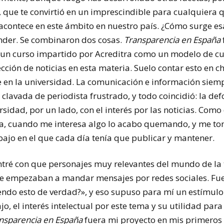
, que te convirtió en un imprescindible para cualquiera 
acontece en este ámbito en nuestro país. ¿Cómo surge es
nder. Se combinaron dos cosas.
Transparencia en España
 un curso impartido por Acreditra como un modelo de cu
ección de noticias en esta materia. Suelo contar esto en c
 en la universidad. La comunicación e información siem
a clavada de periodista frustrado, y todo coincidió: la d
sidad, por un lado, con el interés por las noticias. Como
ya, cuando me interesa algo lo acabo quemando, y me t
ajo en el que cada día tenía que publicar y mantener.
ntré con que personajes muy relevantes del mundo de la 
 me empezaban a mandar mensajes por redes sociales. F
endo esto de verdad?», y eso supuso para mí un estímulo.
o, el interés intelectual por este tema y su utilidad para
nsparencia en España
fuera mi proyecto en mis primeros 