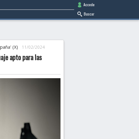
Accede
Buscar
paña' (X)
11/02/2024
uaje apto para las