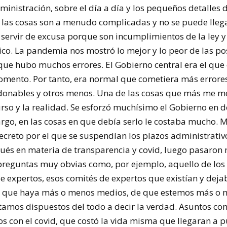
inistración, sobre el día a día y los pequeños detalles 
 las cosas son a menudo complicadas y no se puede llega
servir de excusa porque son incumplimientos de la ley y
o. La pandemia nos mostró lo mejor y lo peor de las pos
 que hubo muchos errores. El Gobierno central era el qu
momento. Por tanto, era normal que cometiera más errores
donables y otros menos. Una de las cosas que más me mo
urso y la realidad. Se esforzó muchísimo el Gobierno en 
rgo, en las cosas en que debía serlo le costaba mucho. M
ecreto por el que se suspendían los plazos administrativo
pués en materia de transparencia y covid, luego pasaron
preguntas muy obvias como, por ejemplo, aquello de lo
e expertos, esos comités de expertos que existían y dejab
de que haya más o menos medios, de que estemos más o 
tamos dispuestos del todo a decir la verdad. Asuntos co
os con el covid, que costó la vida misma que llegaran a 