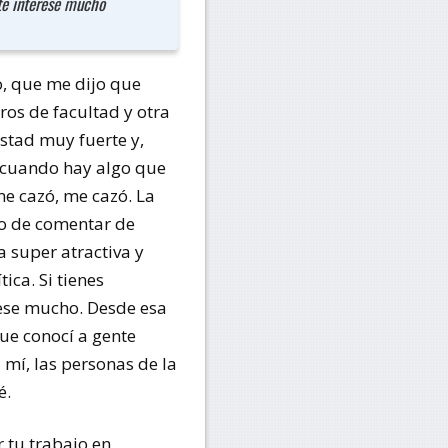
te interese mucho
o, que me dijo que
os de facultad y otra
stad muy fuerte y,
y cuando hay algo que
me cazó, me cazó. La
bo de comentar de
 super atractiva y
ica. Si tienes
rese mucho. Desde esa
ue conocí a gente
 mí, las personas de la
é.
r tu trabajo en