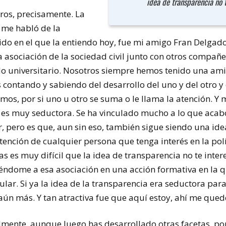
idea de transparencia no 
ros, precisamente. La
 me habló de la
tido en el que la entiendo hoy, fue mi amigo Fran Delgad
asociación de la sociedad civil junto con otros compañer
o universitario. Nosotros siempre hemos tenido una ami
contando y sabiendo del desarrollo del uno y del otro 
amos, por si uno u otro se suma o le llama la atención. Y 
a es muy seductora. Se ha vinculado mucho a lo que aca
 pero es que, aun sin eso, también sigue siendo una idea
ención de cualquier persona que tenga interés en la polít
s es muy difícil que la idea de transparencia no te inte
éndome a esa asociación en una acción formativa en la q
ar. Si ya la idea de la transparencia era seductora para
aún más. Y tan atractiva fue que aquí estoy, ahí me qued
ialmente, aunque luego has desarrollado otras facetas, po