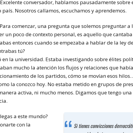
 Excelente conversador, hablamos pausadamente sobre e
o país. Nosotros callamos, escuchamos y aprendemos.
 Para comenzar, una pregunta que solemos preguntar a 
er un poco de contexto personal, es aquello que cantab
tabas entonces cuando se empezaba a hablar de la ley de
trabas tú?
ó en la universidad. Estaba investigando sobre élites pol
aban mucho la atención los flujos y relaciones que había 
ncionamiento de los partidos, cómo se movían esos hilos
como la conozco hoy. No estaba metido en grupos de pres
a manera activa, ni mucho menos. Digamos que tengo una 
ia.
llegas a este mundo?
onarte con la
Si tienes convicciones democráti