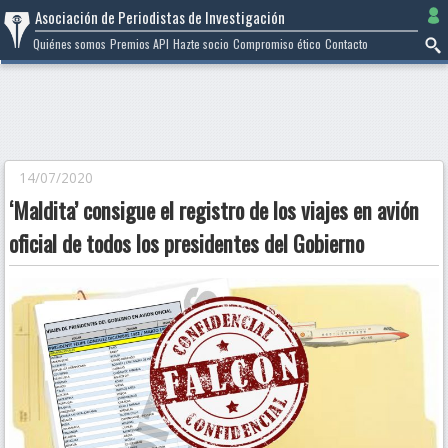
Ir
Asociación de Periodistas de Investigación
al
Quiénes somos
Premios API
Hazte socio
Compromiso ético
Contacto
contenido
14/07/2020
‘Maldita’ consigue el registro de los viajes en avión
oficial de todos los presidentes del Gobierno