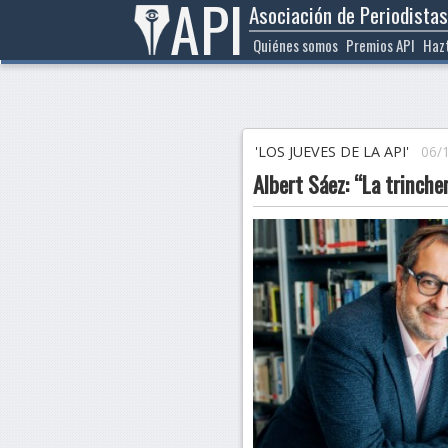
API
Asociación de Periodistas
Ir
al
Quiénes somos
Premios API
Haz
contenido
'LOS JUEVES DE LA API'
06/
Albert Sáez: “La trinche