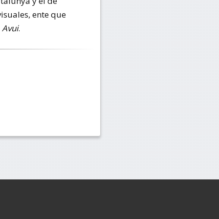
talunya y el de
isuales, ente que
o
Avui
.