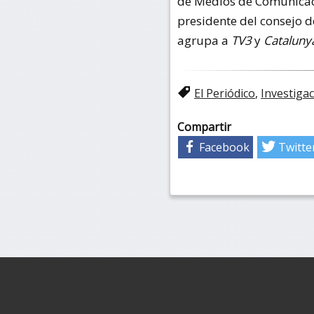
de Medios de Comunicaci
presidente del consejo 
agrupa a
TV3
y
Cataluny
El Periódico
,
Investiga
Compartir
Facebook
Twitte