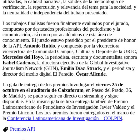
utilizadas, la calidad narrativa, la solidez de la metodología de
verificación, la repercusión y relevancia del tema para la sociedad, y
la neutralidad e independencia del trabajo presentado.
Los trabajos finalistas fueron finalmente evaluados por el jurado,
compuesto por destacados profesionales del periodismo y la
comunicación, así como por académicos de esta área de
conocimiento. El jurado estuvo presidido por el presidente de honor
de la API,
Antonio Rubio
, y compuesto por la vicerrectora
vicerrectora de Comunidad Campus, Cultura y Deporte de la URJC,
Mercedes del Hoyo
, la periodista, escritora y documentalista sonora
Isabel Cadenas
, la directora ejecutiva de la Global Investigative
Journalism Network (GIJN),
Emilia Díaz-Struck
, y el periodista y
director del medio digital El Faradio,
Óscar Allende
.
La gala de entrega de los premios tuvo lugar el
viernes 25 de
octubre en el auditorio de Caixaforum
, en Paseo del Prado, 36,
de Madrid y se pudo seguir en directo en streaming y sigue
disponible. En la misma gala se hizo entrega también de Premio
Latinoamericano de Periodismo de Investigación Javier Valdez y el
Premio Lincoln. Los tres premios fueron entregados en el marco de
la
Conferencia Latinoamericana de Investigación – COLPIN
.
Premios API