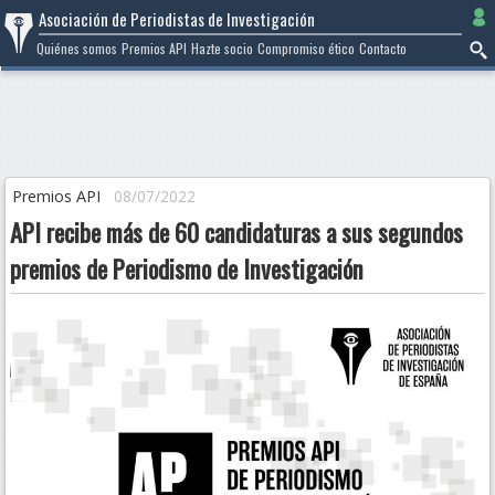
Ir
Asociación de Periodistas de Investigación
al
Quiénes somos
Premios API
Hazte socio
Compromiso ético
Contacto
contenido
Premios API
08/07/2022
API recibe más de 60 candidaturas a sus segundos
premios de Periodismo de Investigación